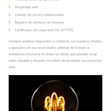
Hospedaje web
Cuentas de correo institucionales
Registro de nombres de dominio
Certificados de seguridad SSL (HTTPS)
Siempre estamos dispuestos a colaborar con nuestros clientes
y apoyarlos en sus necesidades, además de brindar la
orientación necesaria en todas las dudas que puedan surgir
antes, durante y después de haber desarrollado sus proyectos
web.